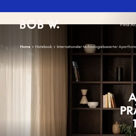
Find A
Bob W
Home
Notebook
Internationaler technologiebasierter Aparthot
A
PR