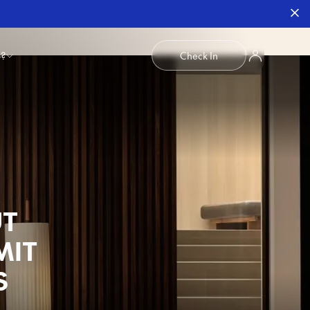
b?
Check In
UT
MIT
S