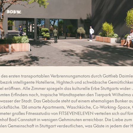
 des ersten transportablen Verbrennungsmotors durch Gottlieb Daimle
dtbezirk intelligente Hotellerie, Hightech und schwäbische Gemütlichke
el eröffnen. Alle Zimmer spiegeln das kulturelle Erbe Stuttgarts wide
mten Erfinders nach, tropische Wandtapeten den Tierpark Wilhelma u
lwasser der Stadt. Das Gebäude steht auf einem ehemaligen Bunker au
cksfläche. 136 smarte Apartments, Waschküche, Co-Working-Space,
eter großes Fitnessstudio von FITSEVENELEVEN verteilen sich auf fü
hnhof Bad Cannstatt in wenigen Gehminuten erreichbar. Die Liebe zum
len Gemeinschaft in Stuttgart verdeutlichen, was Gäste in jedem der 