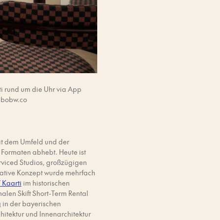
i rund um die Uhr via App
w.bobw.co
it dem Umfeld und der
n Formaten abhebt. Heute ist
rviced Studios, großzügigen
vative Konzept wurde mehrfach
 Kaarti
im historischen
alen Skift Short-Term Rental
g
in der bayerischen
itektur und Innenarchitektur