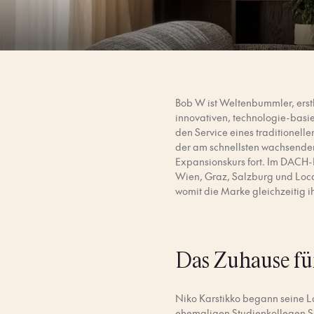
Bob W ist Weltenbummler, erst
innovativen, technologie-basier
den Service eines traditionell
der am schnellsten wachsenden 
Expansionskurs fort. Im DACH-R
Wien, Graz, Salzburg und Loca
womit die Marke gleichzeitig ihr
Das Zuhause für
Niko Karstikko begann seine La
ehemaligen Studienkollegen S