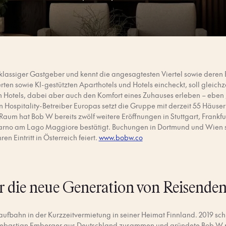
klassiger Gastgeber und kennt die angesagtesten Viertel sowie deren
ten sowie KI-gestützten Aparthotels und Hotels eincheckt, soll gleichz
en Hotels, dabei aber auch den Komfort eines Zuhauses erleben – eben „
Hospitality-Betreiber Europas setzt die Gruppe mit derzeit 55 Häusern
aum hat Bob W bereits zwölf weitere Eröffnungen in Stuttgart, Frankfu
rno am Lago Maggiore bestätigt. Buchungen in Dortmund und Wien sind
en Eintritt in Österreich feiert.
www.bobw.co
 die neue Generation von Reisende
ufbahn in der Kurzzeitvermietung in seiner Heimat Finnland. 2019 schl
ebastian Emberger aus Deutschland zusammen und gründete Bob W mit