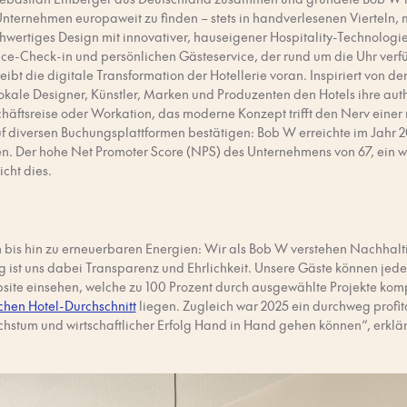
s Unternehmen europaweit zu finden – stets in handverlesenen Vierteln,
wertiges Design mit innovativer, hauseigener Hospitality-Technologie:
ice-Check-in und persönlichen Gästeservice, der rund um die Uhr verfüg
reibt die digitale Transformation der Hotellerie voran. Inspiriert von
lokale Designer, Künstler, Marken und Produzenten den Hotels ihre aut
häftsreise oder Workation, das moderne Konzept trifft den Nerv einer
 diversen Buchungsplattformen bestätigen: Bob W erreichte im Jahr 20
n. Der hohe Net Promoter Score (NPS) des Unternehmens von 67, ein wic
cht dies.
n bis hin zu erneuerbaren Energien: Wir als Bob W verstehen Nachhaltig
 ist uns dabei Transparenz und Ehrlichkeit. Unsere Gäste können jede
site einsehen, welche zu 100 Prozent durch ausgewählte Projekte ko
chen Hotel-Durchschnitt
liegen. Zugleich war 2025 ein durchweg profita
hstum und wirtschaftlicher Erfolg Hand in Hand gehen können“, erklär