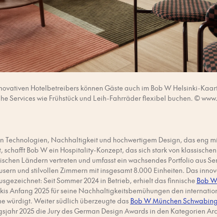
novativen Hotelbetreibers können Gäste auch im Bob W Helsinki-Kaart
che Services wie Frühstück und Leih-Fahrräder flexibel buchen. © ww
n Technologien, Nachhaltigkeit und hochwertigem Design, das eng m
, schafft Bob W ein Hospitality-Konzept, das sich stark von klassische
ischen Ländern vertreten und umfasst ein wachsendes Portfolio aus Se
sern und stilvollen Zimmern mit insgesamt 8.000 Einheiten. Das inno
sgezeichnet: Seit Sommer 2024 in Betrieb, erhielt das finnische
Bob W
kis Anfang 2025 für seine Nachhaltigkeitsbemühungen den internation
he würdigt. Weiter südlich überzeugte das
Bob W München Schwabin
sjahr 2025 die Jury des German Design Awards in den Kategorien Arch