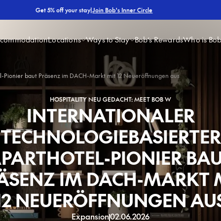
|
Join Bob's Inner Circle
Get 5% off your stay
ccommodation
Locations
Ways to Stay
Bob’s Rewards
Who is Bo
el-Pionier baut Präsenz im DACH-Markt mit 12 Neueröffnungen aus
HOSPITALITY NEU GEDACHT: MEET BOB W
INTERNATIONALER
TECHNOLOGIEBASIERTER
PARTHOTEL-PIONIER BA
ÄSENZ IM DACH-MARKT 
12 NEUERÖFFNUNGEN AU
Expansion
02.06.2026